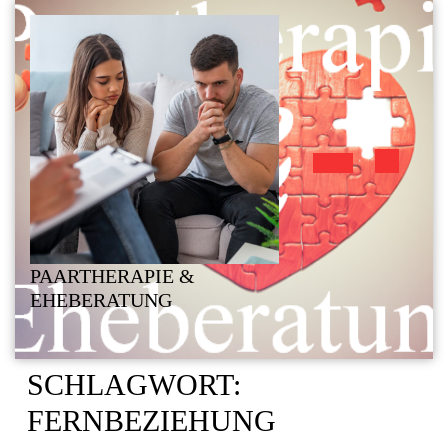
Skip
to
content
Open
Button
PAARTHERAPIE &
EHEBERATUNG
SCHLAGWORT:
FERNBEZIEHUNG