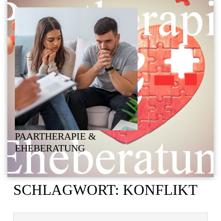
Skip
to
content
Open
Button
PAARTHERAPIE &
EHEBERATUNG
SCHLAGWORT:
KONFLIKT